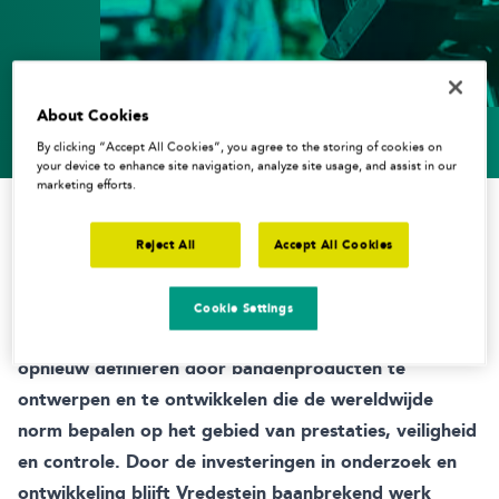
About Cookies
By clicking “Accept All Cookies”, you agree to the storing of cookies on
your device to enhance site navigation, analyze site usage, and assist in our
marketing efforts.
Reject All
Accept All Cookies
De visie bij Vredestein is altijd hetzelfde geweest,
Cookie Settings
namelijk de manier waarop wij ons verplaatsen
opnieuw definiëren door bandenproducten te
ontwerpen en te ontwikkelen die de wereldwijde
norm bepalen op het gebied van prestaties, veiligheid
en controle. Door de investeringen in onderzoek en
ontwikkeling blijft Vredestein baanbrekend werk