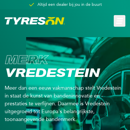
Altijd een dealer bij jou in de buurt
Overslaan en naar de inhoud gaan
Open h
M
E
R
K
V
R
E
D
E
S
T
E
I
N
Meer dan een eeuw vakmanschap stelt Vredestein
in staat de kunst van bandeninnovatie en -
prestaties te verfijnen. Daarmee is Vredestein
uitgegroeid tot Europa's belangrijkste,
toonaangevende bandenmerk.