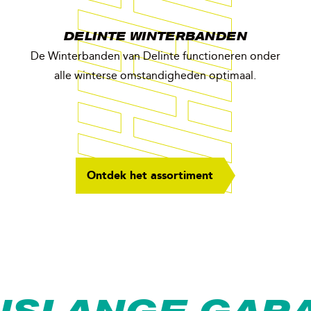
DELINTE WINTERBANDEN
De Winterbanden van Delinte functioneren onder
alle winterse omstandigheden optimaal.
Ontdek het assortiment