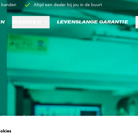
p banden
Altijd een dealer bij jou in de buurt
EN
DIENSTEN
LEVENSLANGE GARANTIE
inte de juiste
ik tot high
okies