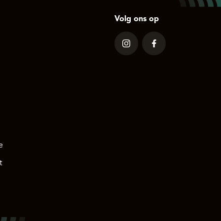
Volg ons op
l
e
t