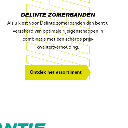
DELINTE ZOMERBANDEN
Als u kiest voor Delinte zomerbanden dan bent u
verzekerd van optimale rijeigenschappen in
combinatie met een scherpe prijs-
kwaliteitverhouding.
Ontdek het assortiment