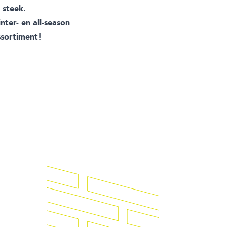
e steek.
ter- en all-season
ssortiment!