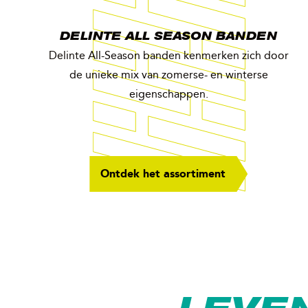
DELINTE ALL SEASON BANDEN
Delinte All-Season banden kenmerken zich door
de unieke mix van zomerse- en winterse
eigenschappen.
Ontdek het assortiment