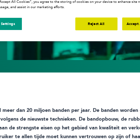
g tot off-road.
“Accept All Cookies”, you agree to the storing of cookies on your device to enhance site n
usage, and assist in our marketing efforts.
juiste, grip en
dé ideale mix van
 Settings
Reject All
Accept 
jd meer dan 20 miljoen banden per jaar. De banden worde
n volgens de nieuwste technieken. De bandopbouw, de rubb
an de strengste eisen op het gebied van kwaliteit en verk
ruiker te allen tijde moet kunnen vertrouwen op zijn of ha