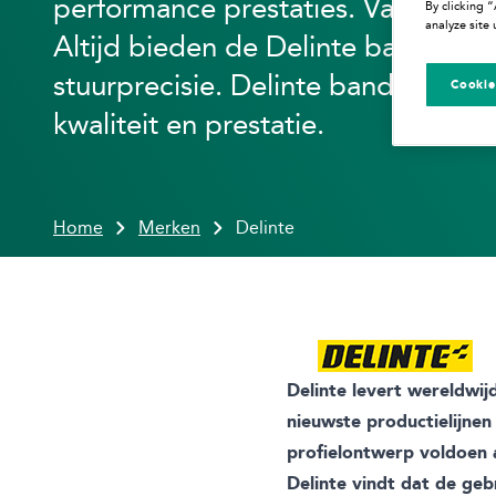
performance prestaties. Van snelwe
By clicking 
analyze site 
Altijd bieden de Delinte banden de 
stuurprecisie. Delinte banden zijn 
Cookie
kwaliteit en prestatie.
Home
Merken
Delinte
Delinte levert wereldwi
nieuwste productielijne
profielontwerp voldoen a
Delinte vindt dat de geb