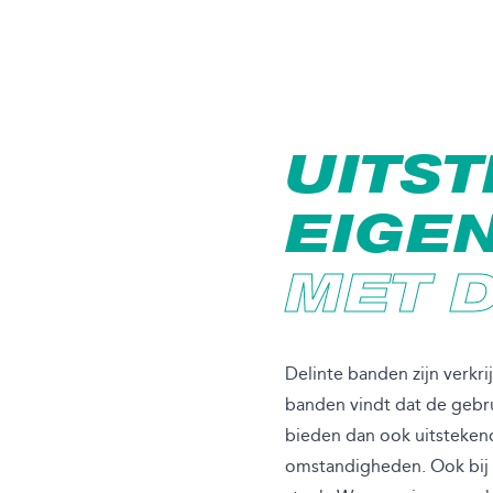
UITST
EIGE
MET 
Delinte banden zijn verkr
banden vindt dat de gebru
bieden dan ook uitsteken
omstandigheden. Ook bij h