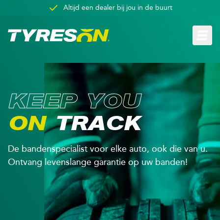
Altijd een dealer bij jou in de buurt
Overslaan en naar de inhoud gaan
Open h
K
E
E
P
Y
O
U
O
N
T
R
A
C
K
De bandenspecialist voor elke auto, ook die van u.
Ontvang levenslange garantie op uw banden!