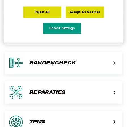
NIEUWE BANDEN NODIG
Reject All
Accept All Cookies
Cookie Settings
BANDENWISSEL
BANDENCHECK
REPARATIES
TPMS