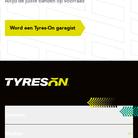
Altijd de juiste banden op voorraad
Word een Tyres-On garagist
FOOTER
Diensten
Uitlijning
Merken
Nieuwe banden nodig